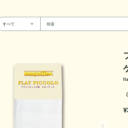
fl
（
¥