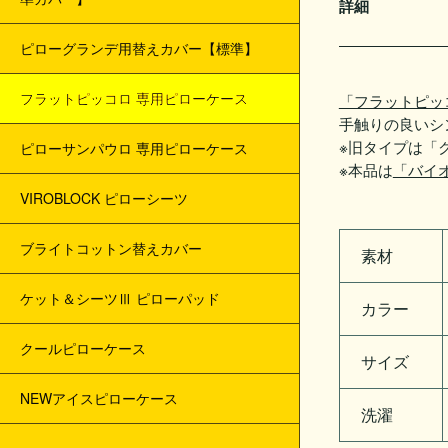
詳細
ベッドフレーム
マットレス引取について
ピローグランデ用替えカバー【標準】
ベッド・三つ折り用シーツ
ショールームご案内･営業日
フラットピッコロ 専用ピローケース
「フラットピッ
手触りの良いシ
フトン用シーツ
よくある質問Q&A
※旧タイプは「
ピローサンパウロ 専用ピローケース
※本品は
「バイ
まくらカバー
お客様の声・レビュー
VIROBLOCK ピローシーツ
クッション、くつろぎシリーズ
ブログ
ブライトコットン替えカバー
素材
ケット＆シーツシリーズ
プライバシポリシー
ケット＆シーツⅢ ピローパッド
カラー
特定商取引法に関する表示
クールピローケース
サイズ
詐欺サイトにご注意
NEWアイスピローケース
洗濯
Googleクチコミ投稿で500ポイントプ