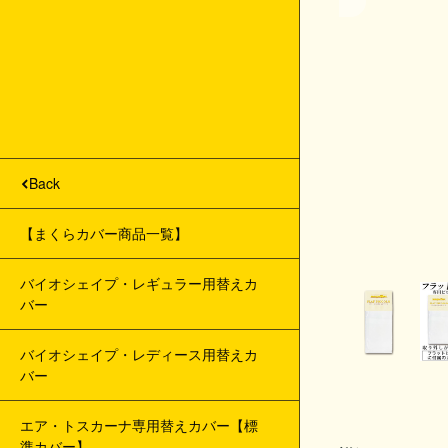
製品ラインナップ
Back
Back
商品カテゴリー
ベッドタイプ
【まくらカバー商品一覧】
三つ折りタイプ
バイオシェイプ・レギュラー用替えカ
お問合せ
バー
ふとん、パッドタイプ
今月のサイト内キャンペーン
バイオシェイプ・レディース用替えカ
バー
トッパー類
ショールーム開催中イベント
エア・トスカーナ専用替えカバー【標
まくら
ラインの案内
準カバー】