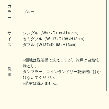
カ
ラ
ブルー
ー
サ
シングル（W97×D198×H13cm）
イ
セミダブル（W117×D198×H13cm）
ズ
ダブル（W137×D198×H13cm）
※側地は洗濯機で洗えますが、乾燥は自然乾
燥とし、
洗
タンブラー、コインランドリー乾燥機にはか
濯
けないでください。
※芯材は洗えません。