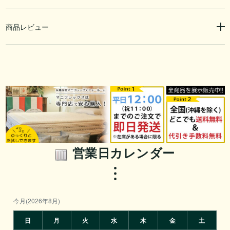
商品レビュー
営業日カレンダー
今月(2026年8月)
日
月
火
水
木
金
土